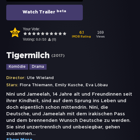
beta
Watch Trailer
Your Vote:
0.0
169
6.1
Views
IMDB Rating
Voting:
0.0
/
10
(
0
)
Tigermilch
(
2017
)
Komödie
Drama
Director:
Ute Wieland
,
,
Stars:
Flora Thiemann
Emily Kusche
Eva Löbau
Nini und Jameelah, 14 Jahre alt und Freundinnen seit
ihrer Kindheit, sind auf dem Sprung ins Leben und
doch eigentlich schon mittendrin. Nini, die
Deutsche, und Jameelah mit dem irakischen Pass
und dem brennenden Wunsch Deutsche zu werden.
Sie sind unzertrennlich und unbesiegbar, gehen
zusammen
...