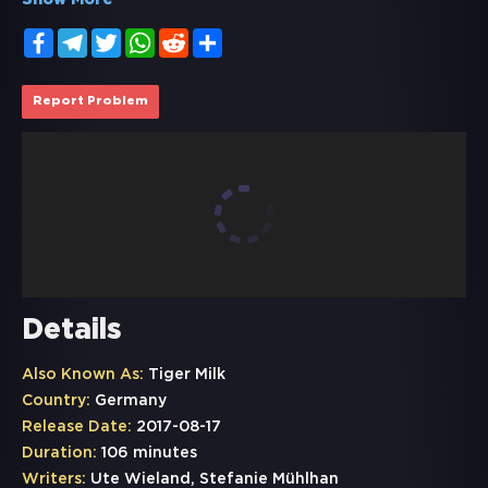
Show More
Facebook
Telegram
Twitter
WhatsApp
Reddit
Share
Report Problem
Details
Also Known As:
Tiger Milk
Country:
Germany
Release Date:
2017-08-17
Duration:
106 minutes
Writers:
Ute Wieland, Stefanie Mühlhan