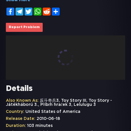
Show More
Facebook
Telegram
Twitter
WhatsApp
Reddit
Share
Report Problem
Details
Also Known As:
反斗奇兵3, Toy Story III, Toy Story -
Játékháború 3., Příběh hraček 3, Lelulugu 3
Country:
United States of America
Release Date:
2010-06-18
Duration:
103 minutes