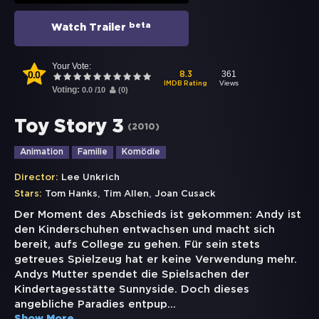
beta
Watch Trailer
Your Vote:
0.0
361
8.3
Views
IMDB Rating
Voting:
0.0
/
10
(
0
)
Toy Story 3
(
2010
)
Animation
Familie
Komödie
Director:
Lee Unkrich
,
,
Stars:
Tom Hanks
Tim Allen
Joan Cusack
Der Moment des Abschieds ist gekommen: Andy ist
den Kinderschuhen entwachsen und macht sich
bereit, aufs College zu gehen. Für sein stets
getreues Spielzeug hat er keine Verwendung mehr.
Andys Mutter spendet die Spielsachen der
Kindertagesstätte Sunnyside. Doch dieses
angebliche Paradies entpup
...