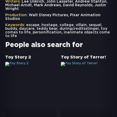
Writers:
Lee Unkrich, John Lasseter, Andrew Stanton,
Michael Arndt, Mark Andrews, David Reynolds, Justin
Wright
Production:
Walt Disney Pictures, Pixar Animation
Studios
Keywords:
escape
,
hostage
,
college
,
villain
,
sequel
,
buddy
,
daycare
,
teddy bear
,
duringcreditsstinger
,
toy
comes to life
,
personification
,
inanimate objects come
to life
People also search for
Toy Story 2
Toy Story of Terror!