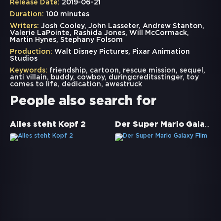
Release Date:
2019-06-21
Duration:
100 minutes
Writers:
Josh Cooley, John Lasseter, Andrew Stanton,
Valerie LaPointe, Rashida Jones, Will McCormack,
Martin Hynes, Stephany Folsom
Production:
Walt Disney Pictures, Pixar Animation
Studios
Keywords:
friendship
,
cartoon
,
rescue mission
,
sequel
,
anti villain
,
buddy
,
cowboy
,
duringcreditsstinger
,
toy
comes to life
,
dedication
,
awestruck
People also search for
Der Super Mario Galaxy Film
Alles steht Kopf 2