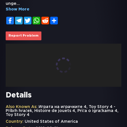
unge
...
Show More
Facebook
Telegram
Twitter
WhatsApp
Reddit
Share
Report Problem
Details
Also Known As:
Играта на играчките 4, Toy Story 4 -
Příběh hraček, Histoire de jouets 4, Priča o igračkama 4,
Toy Story 4
Country:
United States of America