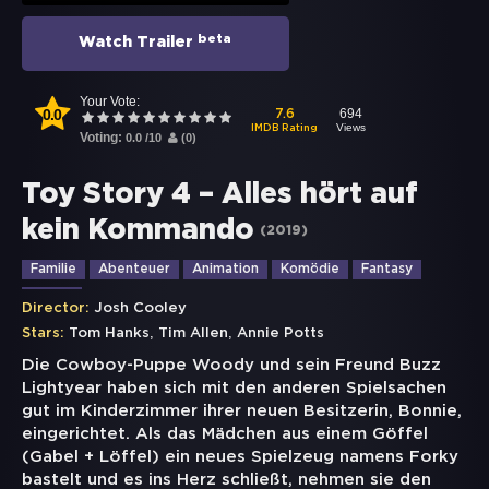
beta
Watch Trailer
Your Vote:
0.0
694
7.6
Views
IMDB Rating
Voting:
0.0
/
10
(
0
)
Toy Story 4 – Alles hört auf
kein Kommando
(
2019
)
Familie
Abenteuer
Animation
Komödie
Fantasy
Drama
Director:
Josh Cooley
,
,
Stars:
Tom Hanks
Tim Allen
Annie Potts
Die Cowboy-Puppe Woody und sein Freund Buzz
Lightyear haben sich mit den anderen Spielsachen
gut im Kinderzimmer ihrer neuen Besitzerin, Bonnie,
eingerichtet. Als das Mädchen aus einem Göffel
(Gabel + Löffel) ein neues Spielzeug namens Forky
bastelt und es ins Herz schließt, nehmen sie den