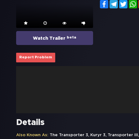
Facebook
Telegram
Twitt
beta
Watch Trailer
Report Problem
Details
Also Known As:
The Transporter 3, Kuryr 3, Transport