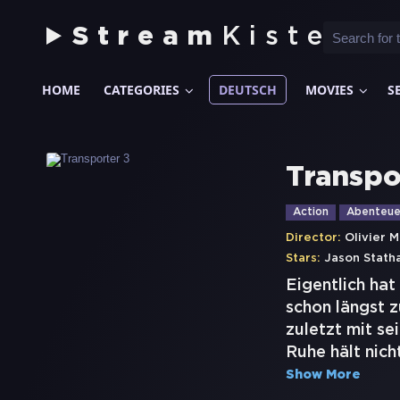
Stream
Kiste
HOME
CATEGORIES
DEUTSCH
MOVIES
S
Transpo
Action
Abenteue
Director:
Olivier 
Stars:
Jason Stath
Eigentlich hat
schon längst z
zuletzt mit se
Ruhe hält nicht
Show More