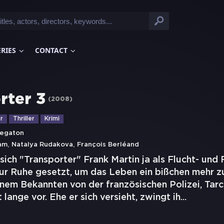
ERIES
CONTACT
rter 3
(
2008
)
r
Thriller
Krimi
Megaton
,
,
am
Natalya Rudakova
François Berléand
 sich "Transporter" Frank Martin ja als Flucht- und 
ur Ruhe gesetzt, um das Leben ein bißchen mehr zu
inem Bekannten von der französischen Polizei, Tarc
 lange vor. Ehe er sich versieht, zwingt ih
...