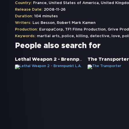
Country:
France, United States of America, United Kingd
Release Date:
2008-11-26
Duration:
104 minutes
Writers:
Luc Besson, Robert Mark Kamen
Production:
EuropaCorp, TF1 Films Production, Grive Prod
Keywords:
martial arts
,
police
,
killing
,
detective
,
love
,
pol
People also search for
Lethal Weapon 2 - Brennpunkt L.A.
The Transporter