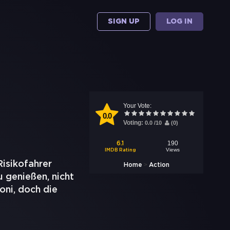
SIGN UP
LOG IN
Your Vote:
0.0
Voting:
0.0
/
10
(
0
)
190
6.1
Views
IMDB Rating
Risikofahrer
>
Home
Action
 genießen, nicht
oni, doch die