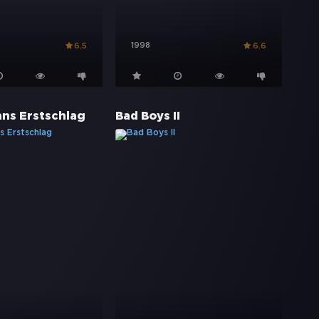
1998
6.5
6.6
ans Erstschlag
Bad Boys II