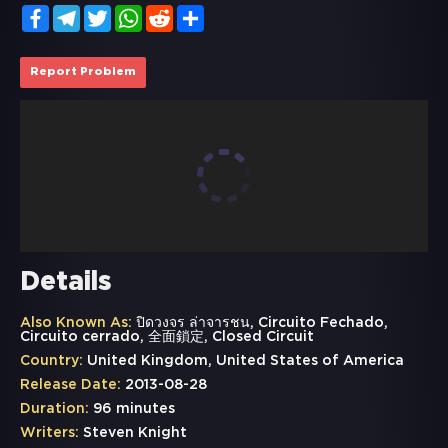
Facebook
Telegram
Twitter
WhatsApp
Reddit
Share
Report Problem
Details
Also Known As:
ปิดวงจร ล่าจารชน, Circuito Fechado,
Circuito cerrado, 全面鎖定, Closed Circuit
Country:
United Kingdom, United States of America
Release Date:
2013-08-28
Duration:
96 minutes
Writers:
Steven Knight