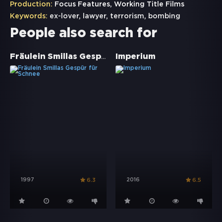
Production:
Focus Features, Working Title Films
Keywords:
ex-lover
,
lawyer
,
terrorism
,
bombing
People also search for
Fräulein Smillas Gespür für Schnee
Imperium
1997
2016
6.3
6.5