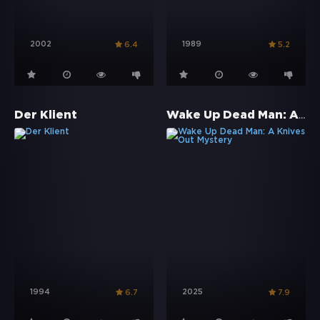
2002
1989
6.4
5.2
Wake Up Dead Man: A Knives Out Mystery
Der Klient
1994
2025
6.7
7.9