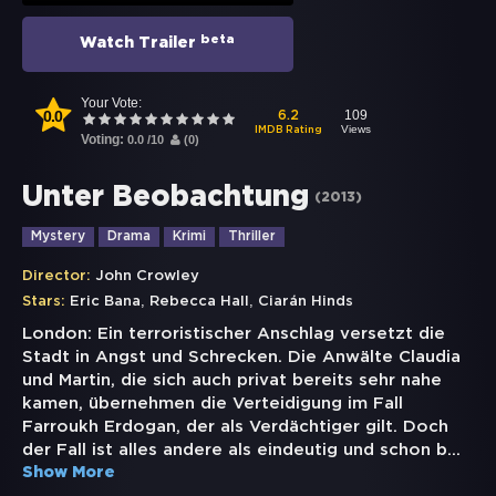
beta
Watch Trailer
Your Vote:
0.0
109
6.2
Views
IMDB Rating
Voting:
0.0
/
10
(
0
)
Unter Beobachtung
(
2013
)
Mystery
Drama
Krimi
Thriller
Director:
John Crowley
,
,
Stars:
Eric Bana
Rebecca Hall
Ciarán Hinds
London: Ein terroristischer Anschlag versetzt die
Stadt in Angst und Schrecken. Die Anwälte Claudia
und Martin, die sich auch privat bereits sehr nahe
kamen, übernehmen die Verteidigung im Fall
Farroukh Erdogan, der als Verdächtiger gilt. Doch
der Fall ist alles andere als eindeutig und schon b
...
Show More