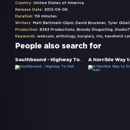
Country:
United States of America
Release Date:
2012-09-06
Duration:
116 minutes
Writers:
Matt Bettinelli-Olpin, David Bruckner, Tyler Gille
Production:
8383 Productions, Bloody Disgusting, Studio7
Keywords:
webcam
,
anthology
,
burglary
,
vhs
,
handheld ca
People also search for
Southbound - Highway To Hell