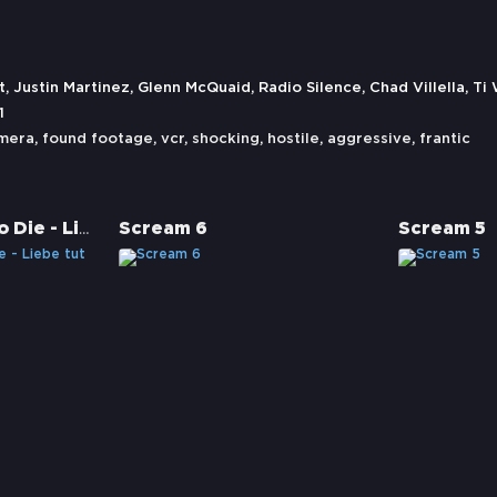
tt, Justin Martinez, Glenn McQuaid, Radio Silence, Chad Villella, T
1
mera
,
found footage
,
vcr
,
shocking
,
hostile
,
aggressive
,
frantic
A Horrible Way to Die - Liebe tut weh
Scream 6
Scream 5