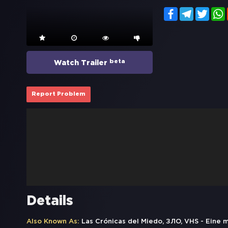
Facebook
Telegram
Twitt
beta
Watch Trailer
Report Problem
Details
Also Known As:
Las Crónicas del Miedo, ЗЛO, VHS - Eine 