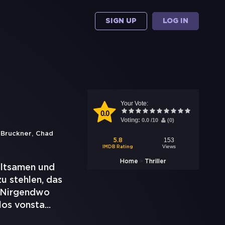
SIGN UP
LOG IN
Your Vote:
0.0
Voting:
0.0
/
10
(
0
)
,
 Bruckner
Chad
153
5.8
Views
IMDB Rating
>
Home
Thriller
eltsamen und
u stehlen, das
m Nirgendwo
los vonsta
...