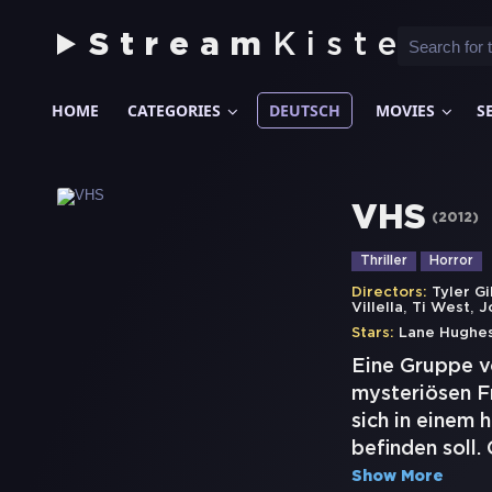
Stream
Kiste
HOME
CATEGORIES
DEUTSCH
MOVIES
S
VHS
(
2012
)
Thriller
Horror
Directors:
Tyler Gi
,
,
Villella
Ti West
J
Stars:
Lane Hughe
Eine Gruppe v
mysteriösen F
sich in einem
befinden soll
Show More