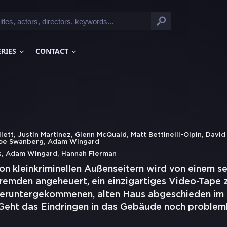
ERIES
CONTACT
,
,
,
,
llett
Justin Martinez
Glenn McQuaid
Matt Bettinelli-Olpin
David
,
oe Swanberg
Adam Wingard
,
,
s
Adam Wingard
Hannah Fierman
on kleinkriminellen Außenseitern wird von einem s
remden angeheuert, ein einzigartiges Video-Tape z
 heruntergekommenen, alten Haus abgeschieden i
. Geht das Eindringen in das Gebäude noch problem