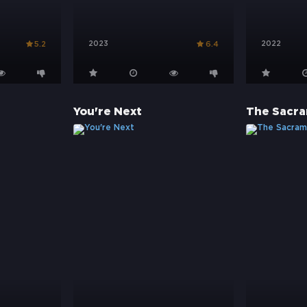
2023
2022
5.2
6.4
You're Next
The Sacr