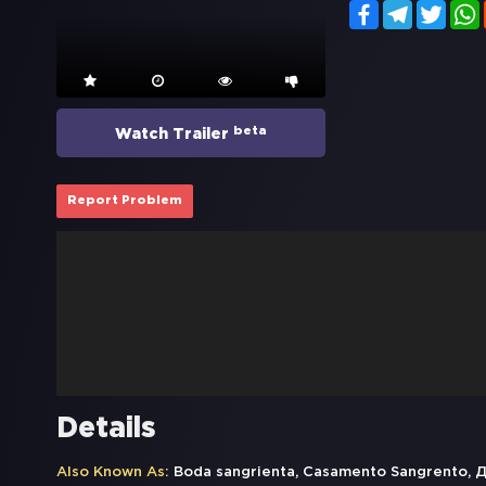
Facebook
Telegram
Twitt
beta
Watch Trailer
Report Problem
Details
Also Known As:
Boda sangrienta, Casamento Sangrento,