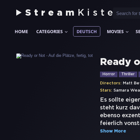
Stream
Kiste
HOME
CATEGORIES
DEUTSCH
MOVIES
S
Ready or
Horror
Thriller
Directors:
Matt Bet
Stars:
Samara Wea
Es sollte eige
steht kurz dav
ebenso exzentr
feierlich vonst
Show More