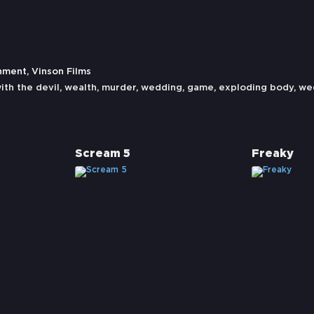
nment, Vinson Films
ith the devil
,
wealth
,
murder
,
wedding
,
game
,
exploding body
,
we
Scream 5
Freaky