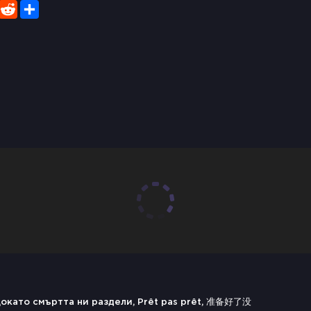
er
WhatsApp
Reddit
Share
 Докато смъртта ни раздели, Prêt pas prêt, 准备好了没