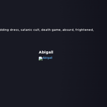
dding dress
,
satanic cult
,
death game
,
absurd
,
frightened
,
Abigail