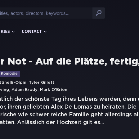
ERIES
CONTACT
 Not - Auf die Plätze, fertig
Komödie
,
tinelli-Olpin
Tyler Gillett
,
,
ving
Adam Brody
Mark O'Brien
ntlich der schönste Tag ihres Lebens werden, denn
or, ihren geliebten Alex De Lomas zu heiraten. Die 
ische wie schwer reiche Familie geht allerdings al
atten. Anlässlich der Hochzeit gilt es
...