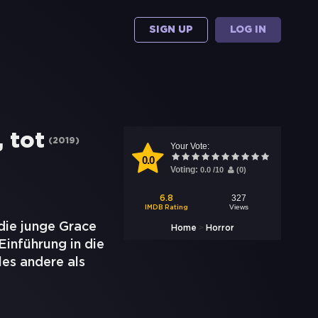
SIGN UP
LOG IN
, tot
(
2019
)
Your Vote:
0.0
Voting:
0.0
/
10
(
0
)
327
6.8
Views
IMDB Rating
 die junge Grace
>
Home
Horror
Einführung in die
les andere als