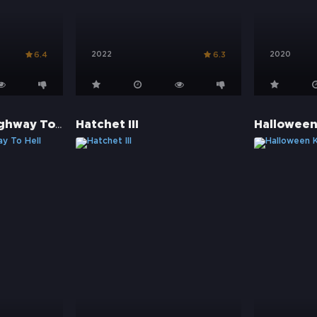
2022
2020
6.4
6.3
Southbound - Highway To Hell
Hatchet III
Halloween 