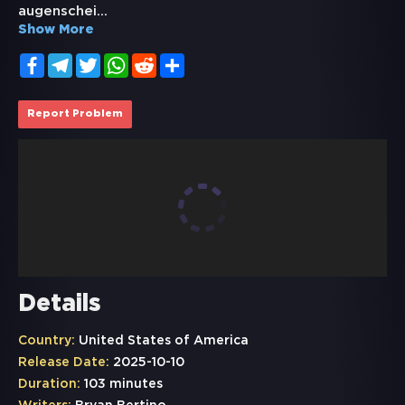
augenschei
...
Show More
Facebook
Telegram
Twitter
WhatsApp
Reddit
Share
Report Problem
Details
Country:
United States of America
Release Date:
2025-10-10
Duration:
103 minutes