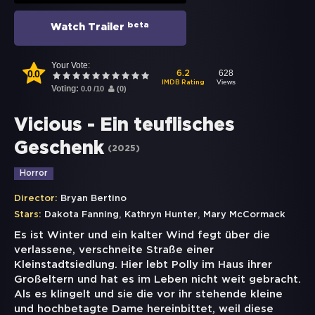
beta
Watch Trailer
Your Vote:
0.0
628
6.2
Views
IMDB Rating
Voting:
0.0
/
10
(
0
)
Vicious - Ein teuflisches
Geschenk
(
2025
)
Horror
Director:
Bryan Bertino
,
,
Stars:
Dakota Fanning
Kathryn Hunter
Mary McCormack
Es ist Winter und ein kalter Wind fegt über die
verlassene, verschneite Straße einer
Kleinstadtsiedlung. Hier lebt Polly im Haus ihrer
Großeltern und hat es im Leben nicht weit gebracht.
Als es klingelt und sie die vor ihr stehende kleine
und hochbetagte Dame hereinbittet, weil diese