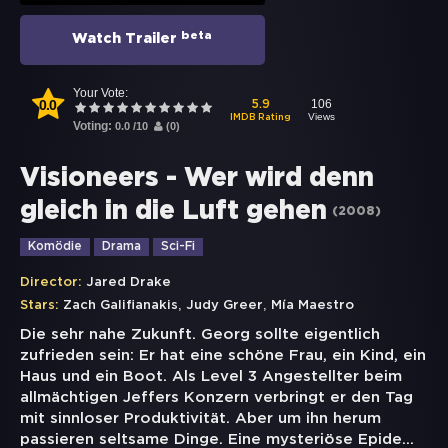
beta
Watch Trailer
Your Vote:
0.0
106
5.9
Views
IMDB Rating
Voting:
0.0
/
10
(
0
)
Visioneers - Wer wird denn
gleich in die Luft gehen
(
2008
)
Komödie
Drama
Sci-Fi
Director:
Jared Drake
,
,
Stars:
Zach Galifianakis
Judy Greer
Mía Maestro
Die sehr nahe Zukunft. Georg sollte eigentlich
zufrieden sein: Er hat eine schöne Frau, ein Kind, ein
Haus und ein Boot. Als Level 3 Angestellter beim
allmächtigen Jeffers Konzern verbringt er den Tag
mit sinnloser Produktivität. Aber um ihn herum
passieren seltsame Dinge. Eine mysteriöse Epide
...