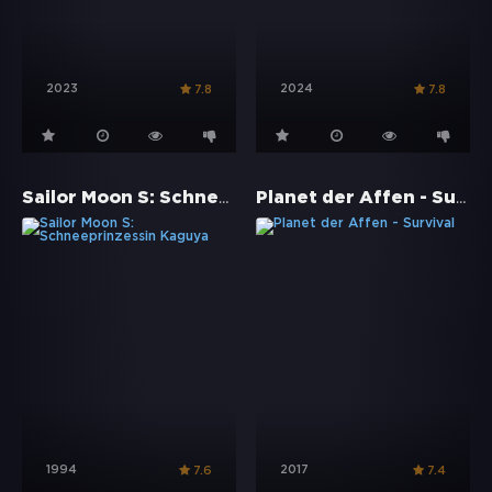
2023
2024
7.8
7.8
Sailor Moon S: Schneeprinzessin Kaguya
Planet der Affen - Survival
1994
2017
7.6
7.4