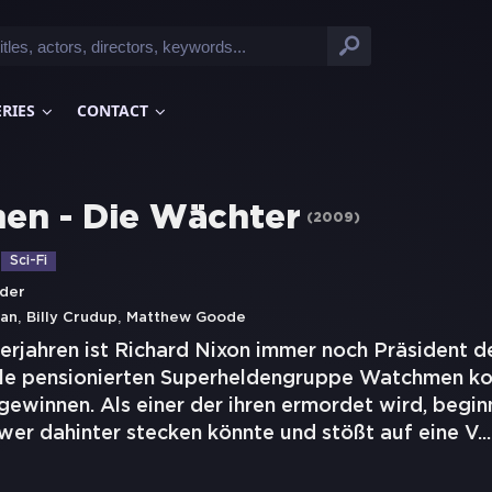
ERIES
CONTACT
n - Die Wächter
(
2009
)
Sci-Fi
der
,
,
man
Billy Crudup
Matthew Goode
erjahren ist Richard Nixon immer noch Präsident de
ile pensionierten Superheldengruppe Watchmen ko
ewinnen. Als einer der ihren ermordet wird, begin
wer dahinter stecken könnte und stößt auf eine V
...