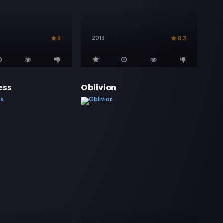
2013
8
8.3
ess
Oblivion