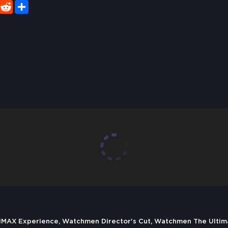
er
WhatsApp
Reddit
Share
 IMAX Experience, Watchmen Director's Cut, Watchmen The U