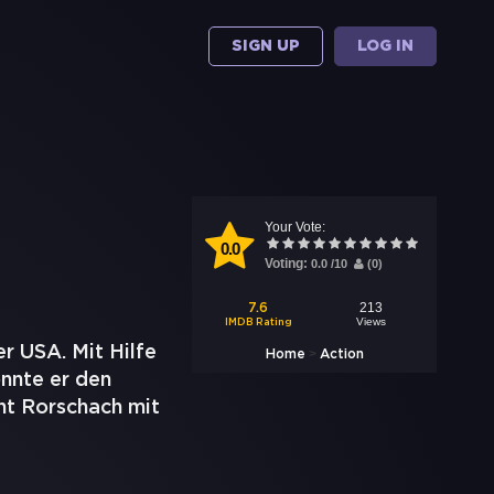
SIGN UP
LOG IN
Your Vote:
0.0
Voting:
0.0
/
10
(
0
)
213
7.6
Views
IMDB Rating
r USA. Mit Hilfe
>
Home
Action
nnte er den
nt Rorschach mit