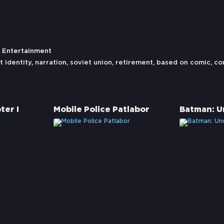
y Entertainment
t identity
,
narration
,
soviet union
,
retirement
,
based on comic
,
co
er I
Mobile Police Patlabor