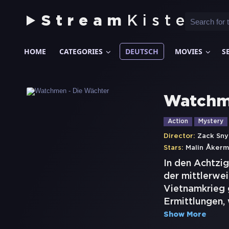
Stream
Kiste
HOME
CATEGORIES
DEUTSCH
MOVIES
S
Watchme
Action
Mystery
Director:
Zack Sny
Stars:
Malin Åker
In den Achtzig
der mittlerwe
Vietnamkrieg g
Ermittlungen, 
Show More