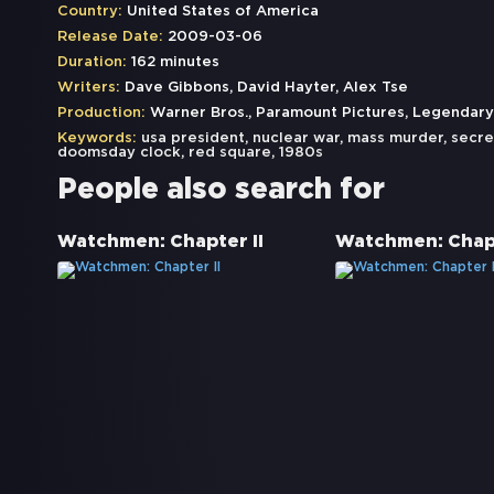
Country:
United States of America
Release Date:
2009-03-06
Duration:
162 minutes
Writers:
Dave Gibbons, David Hayter, Alex Tse
Production:
Warner Bros., Paramount Pictures, Legendar
Keywords:
usa president
,
nuclear war
,
mass murder
,
secre
doomsday clock
,
red square
,
1980s
People also search for
Watchmen: Chapter II
Watchmen: Chapt