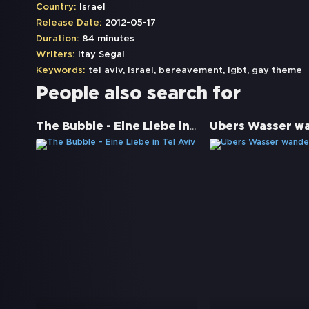
Country:
Israel
Release Date:
2012-05-17
Duration:
84 minutes
Writers:
Itay Segal
Keywords:
tel aviv
,
israel
,
bereavement
,
lgbt
,
gay theme
People also search for
The Bubble - Eine Liebe in Tel Aviv
Übers Wasser w