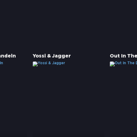
andeln
Yossi & Jagger
Out In Th