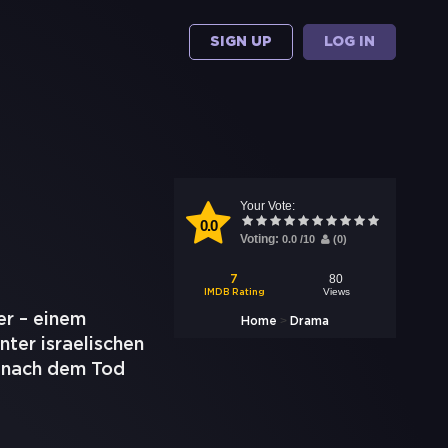
SIGN UP
LOG IN
Your Vote:
0.0
Voting:
0.0
/
10
(
0
)
80
7
Views
IMDB Rating
er – einem
>
Home
Drama
nter israelischen
r nach dem Tod