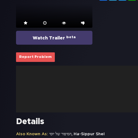
beta
Watch Trailer
Report Problem
Details
Also Known As:
הסיפור של יוסי, Ha-Sippur Shel