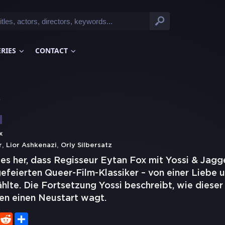
ERIES
CONTACT
)
x
,
,
r
Lior Ashkenazi
Orly Silbersatz
 es her, dass Regisseur Eytan Fox mit Yossi & Jagg
gefeierten Queer-Film-Klassiker – von einer Liebe u
ählte. Die Fortsetzung Yossi beschreibt, wie diese
ten einen Neustart wagt.
er
WhatsApp
Reddit
Share