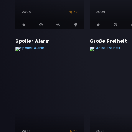
2006
2004
7.2
Spoiler Alarm
Große Freiheit
2022
2021
7.3