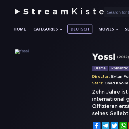
Stream
Kiste
HOME
CATEGORIES
DEUTSCH
MOVIES
S
Yossi
(
2012
Drama
Romantik
Director:
Eytan Fo
Stars:
Ohad Knolle
Zehn Jahre ist
international 
Offizieren erz
seines Gelieb
Facebook
Telegram
Twitt