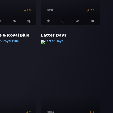
2018
7.5
7.5
e & Royal Blue
Latter Days
2003
7
7