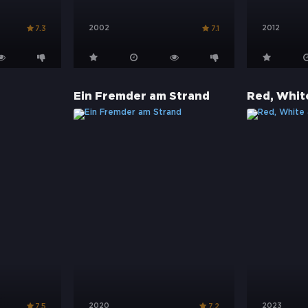
2002
2012
7.3
7.1
Ein Fremder am Strand
Red, Whit
2020
2023
7.5
7.2