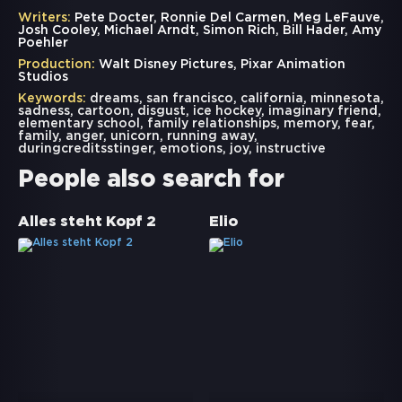
Writers:
Pete Docter, Ronnie Del Carmen, Meg LeFauve,
Josh Cooley, Michael Arndt, Simon Rich, Bill Hader, Amy
Poehler
Production:
Walt Disney Pictures, Pixar Animation
Studios
Keywords:
dreams
,
san francisco
,
california
,
minnesota
,
sadness
,
cartoon
,
disgust
,
ice hockey
,
imaginary friend
,
elementary school
,
family relationships
,
memory
,
fear
,
family
,
anger
,
unicorn
,
running away
,
duringcreditsstinger
,
emotions
,
joy
,
instructive
People also search for
Alles steht Kopf 2
Elio