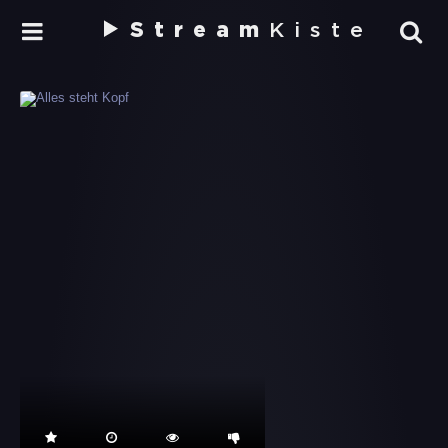
Stream
Kiste