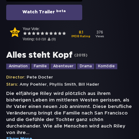
beta
Watch Trailer
Your Vote:
0.0
376
8.1
Views
IMDB Rating
Voting:
0.0
/
10
(
0
)
Alles steht Kopf
(
2015
)
Animation
Familie
Abenteuer
Drama
Komödie
Director:
Pete Docter
,
,
Stars:
Amy Poehler
Phyllis Smith
Bill Hader
Die elfjährige Riley wird plötzlich aus ihrem
bisherigen Leben im mittleren Westen gerissen, als
ihr Vater einen neuen Job annimmt. Diese berufliche
Veränderung bringt die Familie nach San Francisco
und die Gefühle der Tochter ganz schön
durcheinander. Wie alle Menschen wird auch Riley
von ihre
...