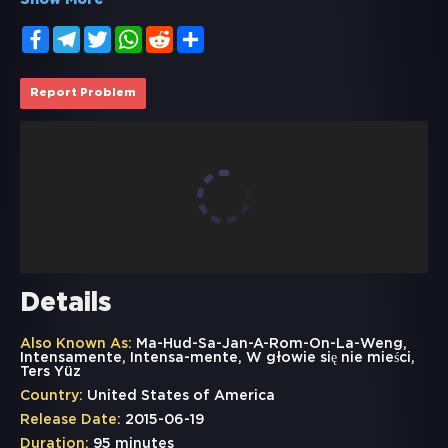
Show More
Facebook
Telegram
Twitter
WhatsApp
Reddit
Share
Report Problem
Details
Also Known As:
Ma-Hud-Sa-Jan-A-Rom-On-La-Weng,
Intensamente, Intensa-mente, W głowie się nie mieści,
Ters Yüz
Country:
United States of America
Release Date:
2015-06-19
Duration:
95 minutes