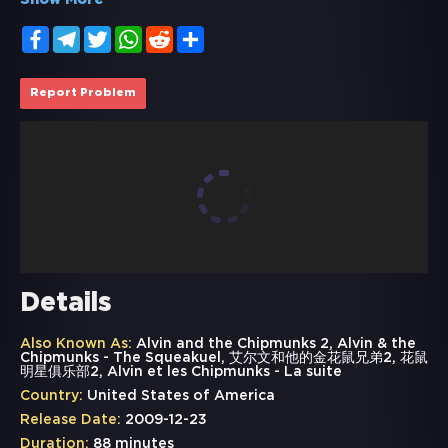
Show More
Facebook
Telegram
Twitter
WhatsApp
Reddit
Share
Report Problem
Details
Also Known As:
Alvin and the Chipmunks 2, Alvin & the
Chipmunks - The Squeakuel, 艾尔文和他的金花鼠兄弟2, 花鼠
明星俱乐部2, Alvin et les Chipmunks - La suite
Country:
United States of America
Release Date:
2009-12-23
Duration:
88 minutes