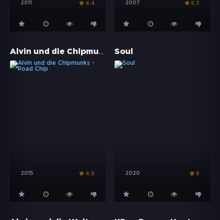
2011
2007
4.4
5.3
Alvin und die Chipmunks - Road Chip
Soul
2015
2020
4.9
8