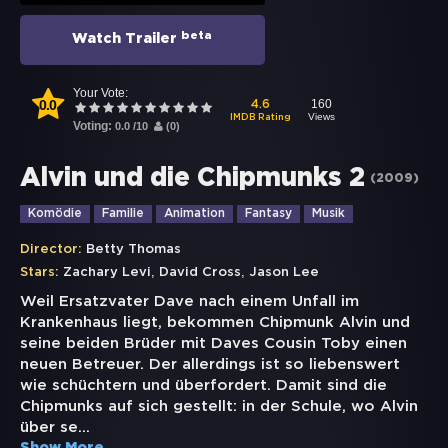
beta
Watch Trailer
Your Vote:
0.0
160
4.6
Views
IMDB Rating
Voting:
0.0
/
10
(
0
)
Alvin und die Chipmunks 2
(
2009
)
Komödie
Familie
Animation
Fantasy
Musik
Director:
Betty Thomas
,
,
Stars:
Zachary Levi
David Cross
Jason Lee
Weil Ersatzvater Dave nach einem Unfall im
Krankenhaus liegt, bekommen Chipmunk Alvin und
seine beiden Brüder mit Daves Cousin Toby einen
neuen Betreuer. Der allerdings ist so liebenswert
wie schüchtern und überfordert. Damit sind die
Chipmunks auf sich gestellt: in der Schule, wo Alvin
über se
...