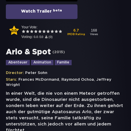
beta
Watch Trailer
Your Vote:
0.0
168
6.7
Views
IMDB Rating
Voting:
0.0
/
10
(
0
)
Arlo & Spot
(
2015
)
Abenteuer
Animation
Familie
Director:
Peter Sohn
,
,
Stars:
Frances McDormand
Raymond Ochoa
Jeffrey
Wright
In einer Welt, die nie von einem Meteor getroffen
wurde, sind die Dinosaurier nicht ausgestorben,
sondern leben weiter auf der Erde. Zu ihnen gehört
auch der gutmütige Apatosaurus Arlo, der zwar
stets versucht, seine Familie tatkräftig zu
unterstützen, sich jedoch vor allem und jedem
fürchtet.
...