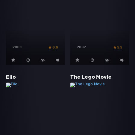
2008
2002
6.6
5.5
Elio
The Lego Movie