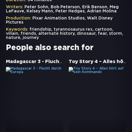
Duration:
94 minutes
Writers:
Peter Sohn, Bob Peterson, Erik Benson, Meg
LeFauve, Kelsey Mann, Peter Hedges, Adrian Molina
Production:
Pixar Animation Studios, Walt Disney
Pictures
Keywords:
friendship
,
tyrannosaurus rex
,
cartoon
,
villain
,
friends
,
alternate history
,
dinosaur
,
fear
,
storm
,
nature
,
journey
People also search for
Madagascar 3 - Flucht durch Europa
Toy Story 4 – Alles hört auf kein Kommando