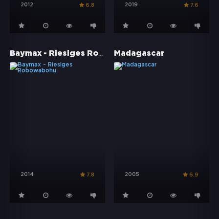
2012
2019
6.8
7.6
Baymax - Riesiges Robowabohu
Madagascar
2014
2005
7.8
6.9