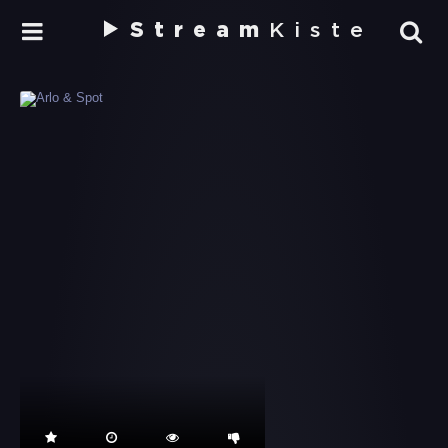
Stream
Kiste