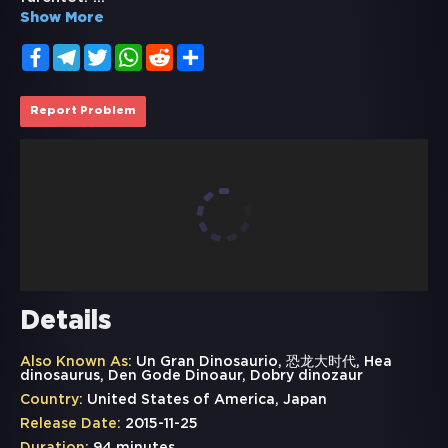
Show More
Facebook
Telegram
Twitter
WhatsApp
Reddit
Share
Report Problem
Details
Also Known As:
Un Gran Dinosaurio, 恐龙大时代, Hea
dinosaurus, Den Gode Dinoaur, Dobry dinozaur
Country:
United States of America, Japan
Release Date:
2015-11-25