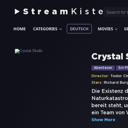
Stream
Kiste
HOME
CATEGORIES
DEUTSCH
MOVIES
S
Crystal 
Abenteuer
Sci-Fi
Director:
Todor C
Stars:
Richard Burg
Die Existenz 
Naturkatastro
bereit steht, 
ein Team von 
Show More