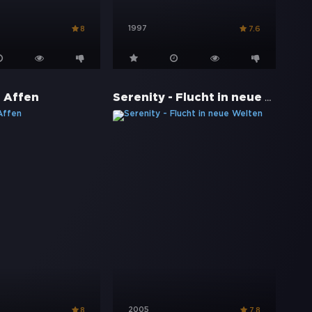
1997
8
7.6
Serenity - Flucht in neue Welten
r Affen
2005
8
7.8