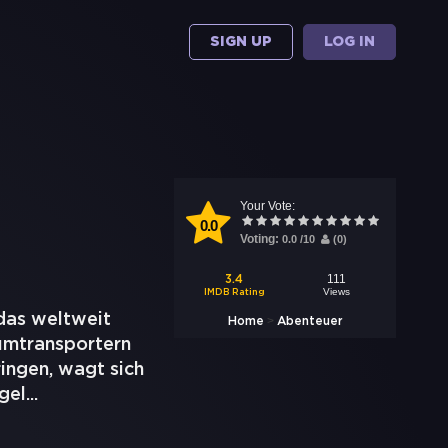
SIGN UP
LOG IN
Your Vote:
0.0
Voting:
0.0
/
10
(
0
)
111
3.4
Views
IMDB Rating
das weltweit
>
Home
Abenteuer
umtransportern
ingen, wagt sich
gel
...