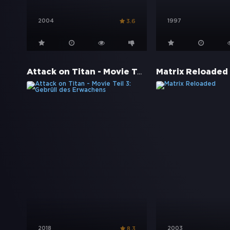
2004
1997
3.6
Attack on Titan - Movie Teil 3: Gebrüll des Erwachens
Matrix Reloaded
2018
2003
8.3