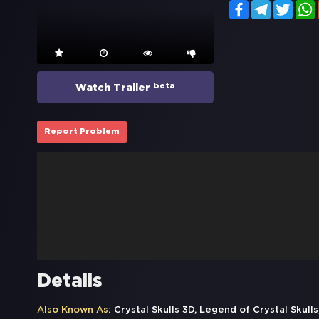
Facebook
Telegram
Twitt
beta
Watch Trailer
Report Problem
Details
Also Known As:
Crystal Skulls 3D, Legend of Crystal Skulls