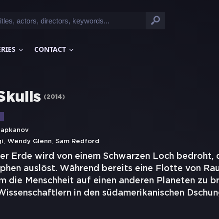
ERIES
CONTACT
Skulls
(
2014
)
hapkanov
,
,
i
Wendy Glenn
Sam Redford
der Erde wird von einem Schwarzen Loch bedroht, 
phen auslöst. Während bereits eine Flotte von Ra
um die Menschheit auf einen anderen Planeten zu br
Wissenschaftlern in den südamerikanischen Dschun