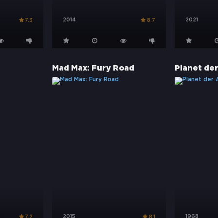
2014
2021
7.3
8.7
Mad Max: Fury Road
Planet de
2015
1968
7.2
8.1