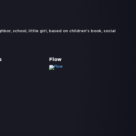
ghbor
,
school
,
little girl
,
based on children's book
,
social
s
Flow