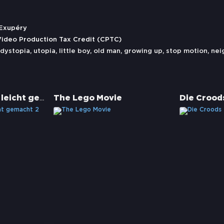
-Exupéry
Video Production Tax Credit (CPTC)
dystopia
,
utopia
,
little boy
,
old man
,
growing up
,
stop motion
,
nei
Drachenzähmen leicht gemacht 2
The Lego Movie
Die Crood