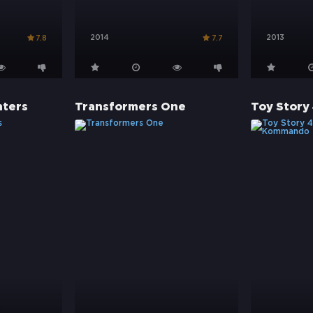
2014
2013
7.8
7.7
ters
Transformers One