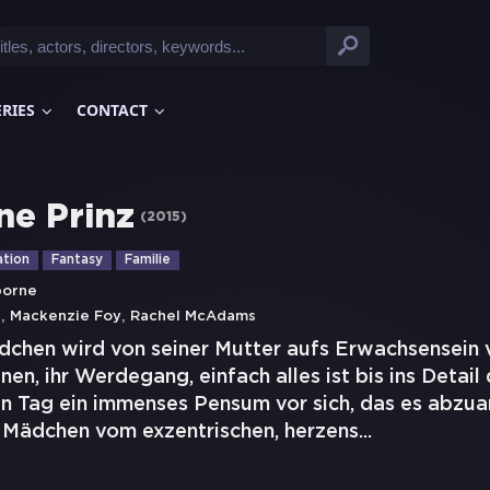
ERIES
CONTACT
ne Prinz
(
2015
)
tion
Fantasy
Familie
borne
,
,
s
Mackenzie Foy
Rachel McAdams
dchen wird von seiner Mutter aufs Erwachsensein v
inen, ihr Werdegang, einfach alles ist bis ins Detai
en Tag ein immenses Pensum vor sich, das es abzuar
 Mädchen vom exzentrischen, herzens
...