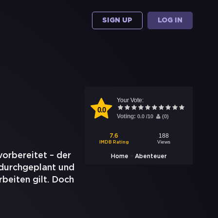
SIGN UP
LOG IN
Your Vote:
0.0
Voting:
0.0
/
10
(
0
)
188
7.6
Views
IMDB Rating
orbereitet – der
>
Home
Abenteuer
l durchgeplant und
beiten gilt. Doch