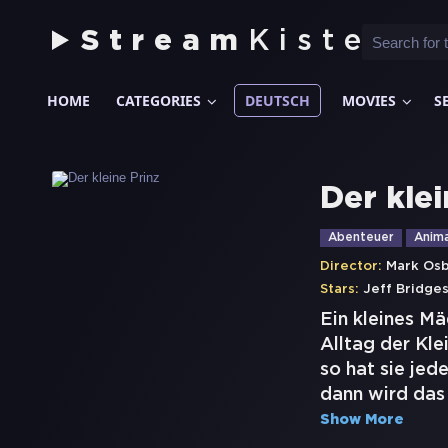
Stream
Kiste
HOME
CATEGORIES
DEUTSCH
MOVIES
S
Der klei
Abenteuer
Anima
Director:
Mark Os
Stars:
Jeff Bridge
Ein kleines Mä
Alltag der Kle
so hat sie jed
dann wird das
Show More