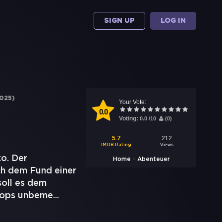
SIGN UP
LOG IN
025
)
Your Vote:
0.0
Voting:
0.0
/
10
(
0
)
212
5.7
Views
IMDB Rating
o. Der
>
Home
Abenteuer
ch dem Fund einer
soll es dem
heops unbeme
...