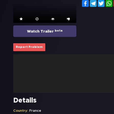
Facebook
Telegram
Twitt
beta
Watch Trailer
Report Problem
Details
Country:
France