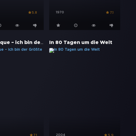
1970
5.8
7.1
Le Magnifique – ich bin der Größte
In 80 Tagen um die Welt
2004
7.1
5.9