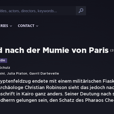
ERIES
CONTACT
d nach der Mumie von Paris
(
2
die
Schulz
,
,
ini
Julia Piaton
Gavril Dartevelle
ptenfeldzug endete mit einem militärischen Fiask
Archäologe Christian Robinson sieht das jedoch na
schrift in Kairo ganz anders. Seiner Deutung nach 
dherrn gelungen sein, den Schatz des Pharaos C