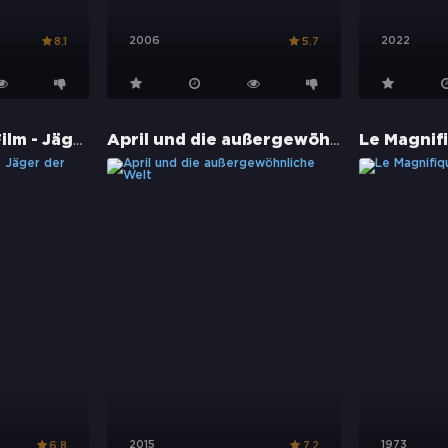
2006
2022
8.1
5.7
DuckTales: Der Film - Jäger der verlorenen Lampe
April und die außergewöhnliche Welt
2015
1973
6.8
7.2