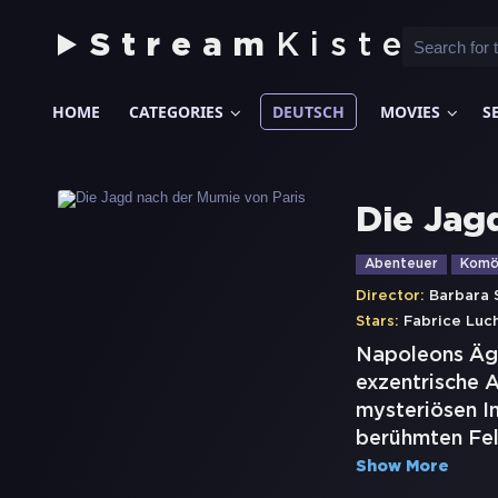
Stream
Kiste
HOME
CATEGORIES
DEUTSCH
MOVIES
S
Die Jag
Abenteuer
Komö
Director:
Barbara 
Stars:
Fabrice Luch
Napoleons Ägy
exzentrische 
mysteriösen In
berühmten Fel
Show More