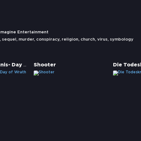
Imagine Entertainment
,
sequel
,
murder
,
conspiracy
,
religion
,
church
,
virus
,
symbology
Tage der Finsternis- Day of Wrath
Shooter