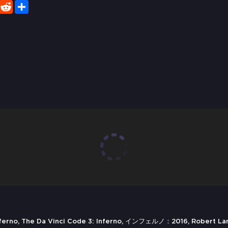
er
WhatsApp
Reddit
Share
rno, The Da Vinci Code 3: Inferno, インフェルノ：2016, Robert Lang