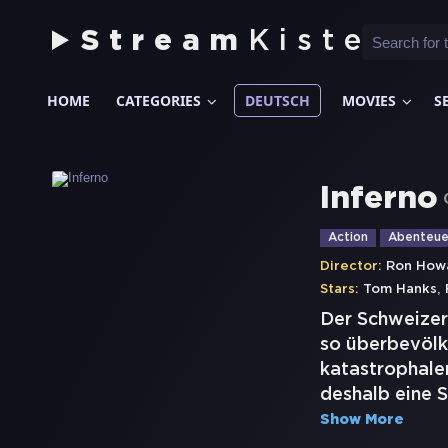
Stream
Kiste
HOME
CATEGORIES
DEUTSCH
MOVIES
S
Inferno
Action
Abenteue
Director:
Ron How
,
Stars:
Tom Hanks
Der Schweizer 
so überbevölke
katastrophale
deshalb eine S
Show More