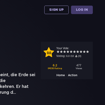
SIGN UP
LOG IN
Your Vote:
0.0
Voting:
0.0
/
10
(
0
)
477
6.2
Views
IMDB Rating
int, die Erde sei
>
Home
Action
die
kehren. Er hat
erung d
...