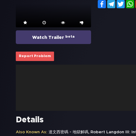
Facebook
Telegram
Twitt
beta
Watch Trailer
Report Problem
Details
Also Known As:
達文西密碼 - 地獄解碼, Robert Langdon III: Infe