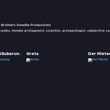
, Brothers Dowdle Productions
combs
,
female protagonist
,
scientist
,
archaeologist
,
subjective c
The Purge - Die Säuberung
Greta
Der Miete