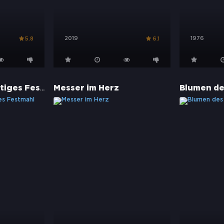
2019
1976
5.8
6.1
Blood Feast - Blutiges Festmahl
Messer im Herz
Blumen de