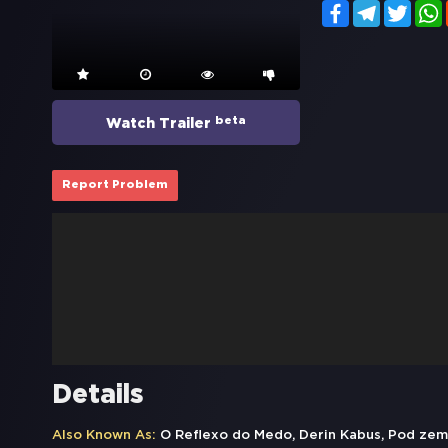
Facebook
Telegram
Twitt
beta
Watch Trailer
Report Problem
Details
Also Known As:
O Reflexo do Medo, Derin Kabus, Pod z