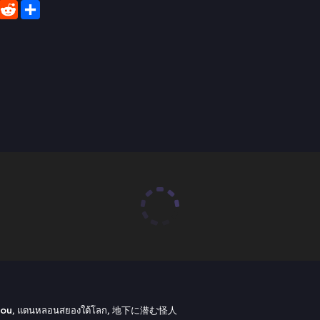
er
WhatsApp
Reddit
Share
emou, แดนหลอนสยองใต้โลก, 地下に潜む怪人