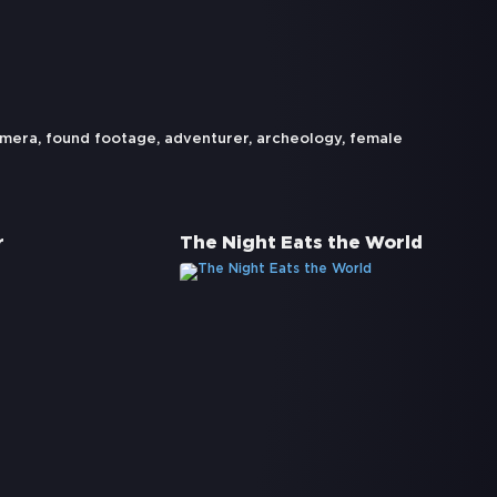
amera
,
found footage
,
adventurer
,
archeology
,
female
r
The Night Eats the World