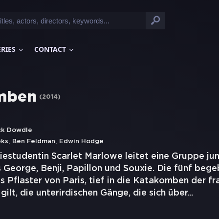
ERIES
CONTACT
mben
(
2014
)
ck Dowdle
,
,
eks
Ben Feldman
Edwin Hodge
iestudentin Scarlet Marlowe leitet eine Gruppe ju
George, Benji, Papillon und Souxie. Die fünf bege
s Pflaster von Paris, tief in die Katakomben der f
gilt, die unterirdischen Gänge, die sich über
...