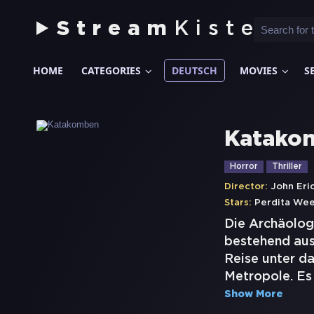
Stream
Kiste
HOME
CATEGORIES
DEUTSCH
MOVIES
S
Katako
Horror
Thriller
Director:
John Eri
Stars:
Perdita We
Die Archäolog
bestehend aus 
Reise unter da
Metropole. Es 
Show More