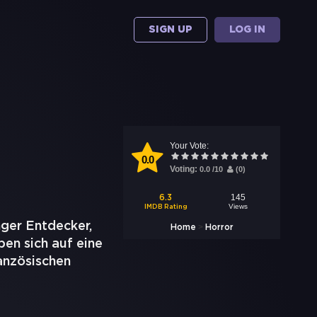
SIGN UP
LOG IN
Your Vote:
0.0
Voting:
0.0
/
10
(
0
)
145
6.3
Views
IMDB Rating
nger Entdecker,
>
Home
Horror
ben sich auf eine
ranzösischen