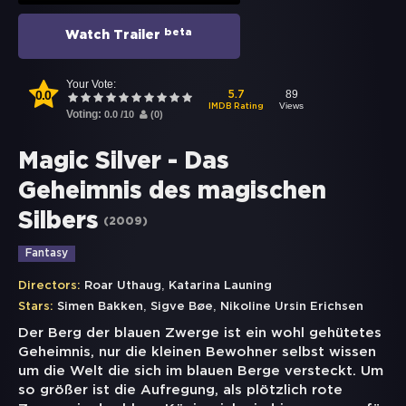
beta
Watch Trailer
Your Vote:
0.0
89
5.7
Views
IMDB Rating
Voting:
0.0
/
10
(
0
)
Magic Silver - Das
Geheimnis des magischen
Silbers
(
2009
)
Fantasy
,
Directors:
Roar Uthaug
Katarina Launing
,
,
Stars:
Simen Bakken
Sigve Bøe
Nikoline Ursin Erichsen
Der Berg der blauen Zwerge ist ein wohl gehütetes
Geheimnis, nur die kleinen Bewohner selbst wissen
um die Welt die sich im blauen Berge versteckt. Um
so größer ist die Aufregung, als plötzlich rote