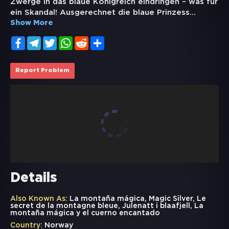
Zwerge in das blaue Königreich eindringen – was für
ein Skandal! Ausgerechnet die blaue Prinzess
...
Show More
Facebook
Telegram
Twitter
WhatsApp
Reddit
Share
Report Problem
Details
Also Known As:
La montaña mágica, Magic Silver, Le
secret de la montagne bleue, Julenatt i blaafjell, La
montaña mágica y el cuerno encantado
Country:
Norway