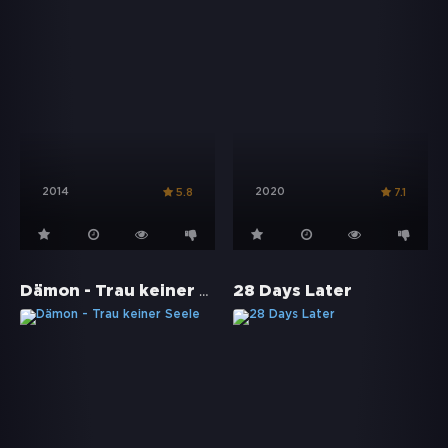
2014
2020
5.8
7.1
Dämon - Trau keiner Seele
28 Days Later