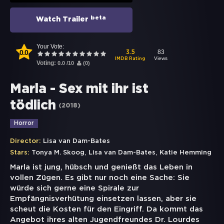
beta
Watch Trailer
Your Vote:
0.0
83
3.5
Views
IMDB Rating
Voting:
0.0
/
10
(
0
)
Marla - Sex mit ihr ist
tödlich
(
2018
)
Horror
Director:
Lisa van Dam-Bates
,
,
Stars:
Tonya M. Skoog
Lisa van Dam-Bates
Katie Hemming
Marla ist jung, hübsch und genießt das Leben in
vollen Zügen. Es gibt nur noch eine Sache: Sie
würde sich gerne eine Spirale zur
Empfängnisverhütung einsetzen lassen, aber sie
scheut die Kosten für den Eingriff. Da kommt das
Angebot ihres alten Jugendfreundes Dr. Lourdes