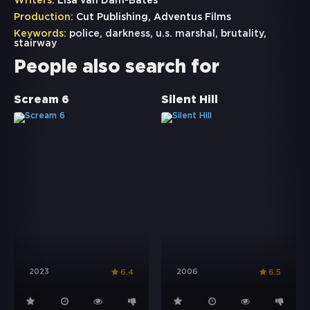
Writers:
Lisa van Dam-Bates
Production:
Cut Publishing, Adventus Films
Keywords:
police
,
darkness
,
u.s. marshal
,
brutality
,
stairway
People also search for
Scream 6
Silent Hill
2023
2006
6.4
6.5