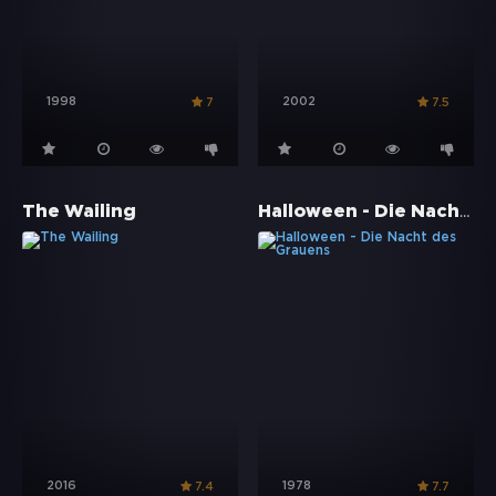
1998
2002
7
7.5
Halloween - Die Nacht des Grauens
The Wailing
2016
1978
7.4
7.7