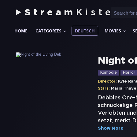
Stream
Kiste
HOME
CATEGORIES
DEUTSCH
MOVIES
S
Night o
Komödie
Horror
Director:
Kyle Ran
Stars:
Maria Thaye
Debbies One-Ni
schnuckelige R
Verlobten und 
setzt, merkt D
Show More