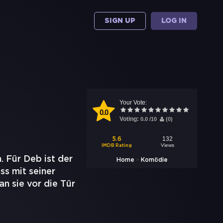
SIGN UP
LOG IN
Your Vote:
0.0
Voting:
0.0
/
10
(
0
)
132
5.6
Views
IMDB Rating
 Für Deb ist der
>
Home
Komödie
ss mit seiner
n sie vor die Tür