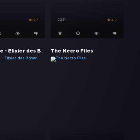
2021
6.7
4.7
Beast Mode - Elixier des Bösen
The Necro Files