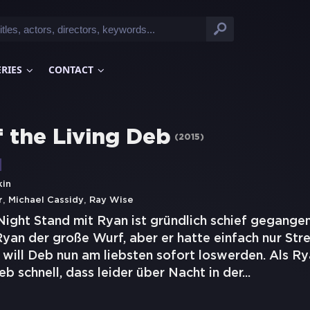
ERIES
CONTACT
f the Living Deb
(
2015
)
kin
,
,
r
Michael Cassidy
Ray Wise
ght Stand mit Ryan ist gründlich schief gegangen.
yan der große Wurf, aber er hatte einfach nur Stre
will Deb nun am liebsten sofort loswerden. Als Rya
eb schnell, dass leider über Nacht in der
...