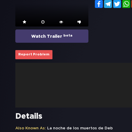
Facebook
Telegram
Twitt
beta
Watch Trailer
Report Problem
Details
Also Known As:
La noche de los muertos de Deb