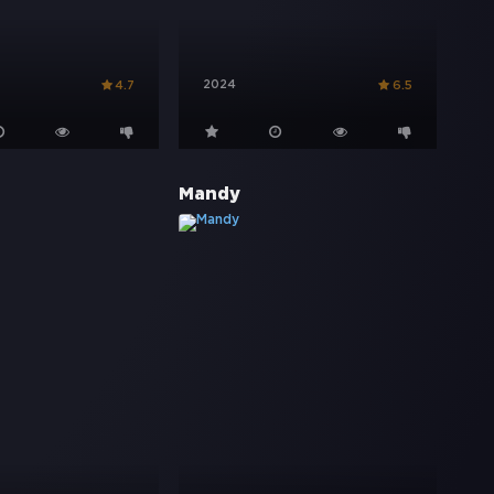
2024
4.7
6.5
Mandy