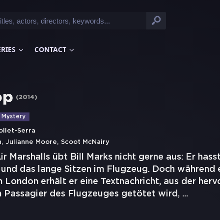
ERIES
CONTACT
op
(
2014
)
Mystery
llet-Serra
,
,
n
Julianne Moore
Scoot McNairy
r Marshalls übt Bill Marks nicht gerne aus: Er hass
und das lange Sitzen im Flugzeug. Doch während 
London erhält er eine Textnachricht, aus der hervo
n Passagier des Flugzeuges getötet wird,
...