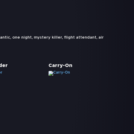
lantic
,
one night
,
mystery killer
,
flight attendant
,
air
der
Carry-On