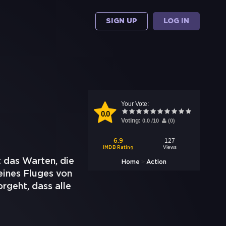
SIGN UP
LOG IN
Your Vote:
0.0
Voting:
0.0
/
10
(
0
)
127
6.9
Views
IMDB Rating
t das Warten, die
>
Home
Action
eines Fluges von
rgeht, dass alle