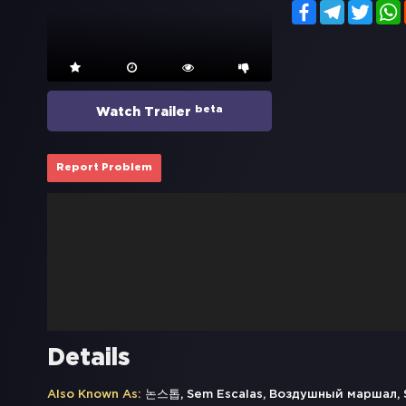
Facebook
Telegram
Twitt
beta
Watch Trailer
Report Problem
Details
Also Known As:
논스톱, Sem Escalas, Воздушный маршал