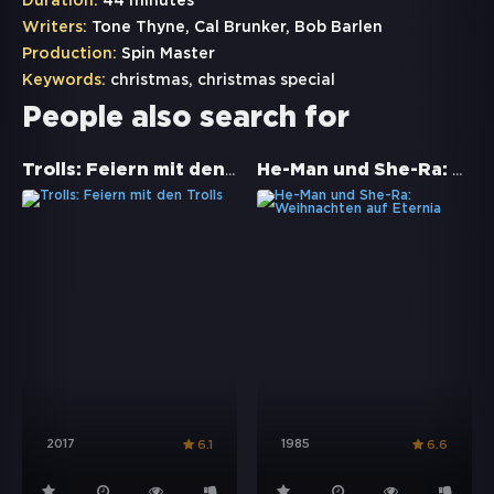
Duration:
44 minutes
Writers:
Tone Thyne, Cal Brunker, Bob Barlen
Production:
Spin Master
Keywords:
christmas
,
christmas special
People also search for
Trolls: Feiern mit den Trolls
He-Man und She-Ra: Weihnachten auf Eternia
2017
1985
6.1
6.6