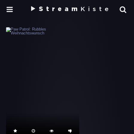
Stream
Kiste