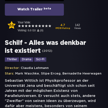
beta
Watch Trailer
Your Vote:
0.0
142
4.7
Views
IMDB Rating
Voting:
0.0
/
10
(
0
)
Schilf - Alles was denkbar
ist existiert
(
2012
)
Thriller
Drama
Sci-Fi
Director:
Claudia Lehmann
,
,
Stars:
Mark Waschke
Stipe Erceg
Bernadette Heerwagen
Sebastian Wittich ist Physikprofessor an der
Universität Jena und beschäftigt sich schon seit
Jahren mit der möglichen Existenz von
Paralleluniversen. Er versucht auch stets, andere
"Zweifler" von seinen Ideen zu überzeugen, wird
dafür aber meistens, besonders von seinem