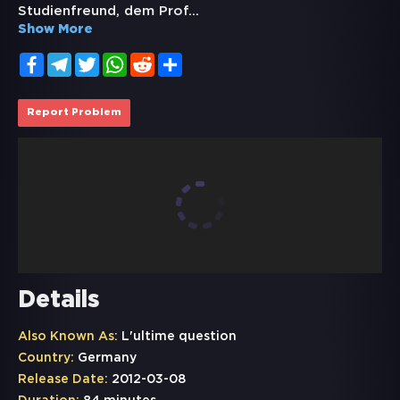
Studienfreund, dem Prof
...
Show More
Facebook
Telegram
Twitter
WhatsApp
Reddit
Share
Report Problem
Details
Also Known As:
L'ultime question
Country:
Germany
Release Date:
2012-03-08