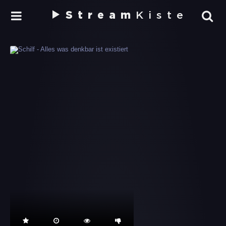
Stream
Kiste