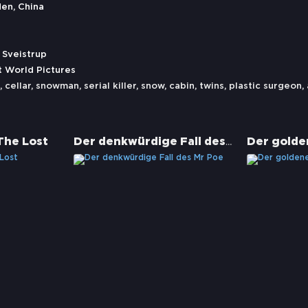
en, China
 Sveistrup
t World Pictures
,
cellar
,
snowman
,
serial killer
,
snow
,
cabin
,
twins
,
plastic surgeon
,
Der denkwürdige Fall des Mr Poe
The Lost
Der golde