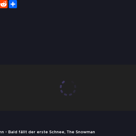
er
WhatsApp
Reddit
Share
n - Bald fällt der erste Schnee, The Snowman