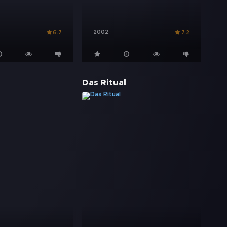
2002
6.7
7.2
Das Ritual