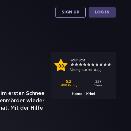
SIGN UP
LOG IN
Your Vote:
0.0
Voting:
0.0
/
10
(
0
)
227
5.2
Views
IMDB Rating
 im ersten Schnee
>
Home
Krimi
rienmörder wieder
at. Mit der Hilfe