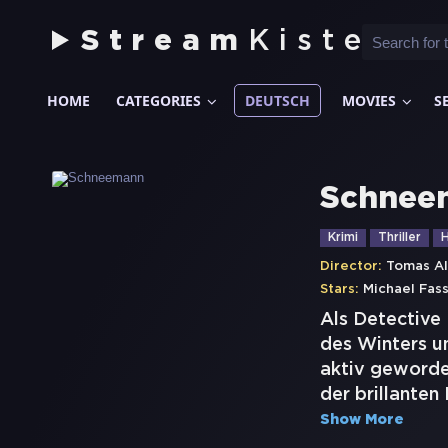
Stream
Kiste
HOME
CATEGORIES
DEUTSCH
MOVIES
S
Schnee
Krimi
Thriller
H
Director:
Tomas Al
Stars:
Michael Fas
Als Detective
des Winters un
aktiv geworden
der brillanten
Show More