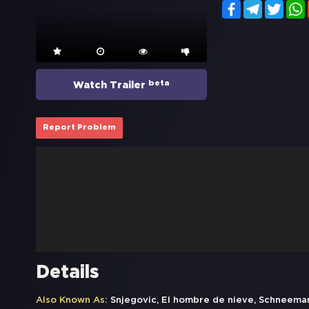
Facebook
Telegram
Twitt
beta
Watch Trailer
Report Problem
Details
Also Known As:
Snjegovic, El hombre de nieve, Schneeman