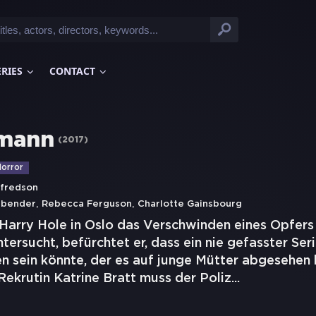
ERIES
CONTACT
mann
(
2017
)
orror
fredson
,
,
sbender
Rebecca Ferguson
Charlotte Gainsbourg
 Harry Hole in Oslo das Verschwinden eines Opfers
tersucht, befürchtet er, dass ein nie gefasster Se
 sein könnte, der es auf junge Mütter abgesehen h
 Rekrutin Katrine Bratt muss der Poliz
...