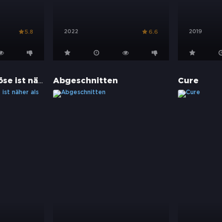
2022
2019
5.8
6.6
I See You - Das Böse ist näher als du denkst
Abgeschnitten
Cure