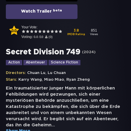
beta
Watch Trailer
Your Vote:
0.0
851
3.8
Views
IMDB Rating
Voting:
0.0
/
10
(
0
)
Secret Division 749
(
2024
)
Action
Abenteuer
Science Fiction
,
Directors:
Chuan Lu
Lu Chuan
,
,
Stars:
Karry Wang
Miao Miao
Ryan Zheng
Ein traumatisierter junger Mann mit körperlichen
Fehlbildungen wird gezwungen, sich einer
mysteriösen Behörde anzuschließen, um eine
Katastrophe zu bekämpfen, die sich über die Erde
ausbreitet und von einem unbekannten Wesen
verursacht wird. Er begibt sich auf ein Abenteuer,
das ihn die Geheimn
...