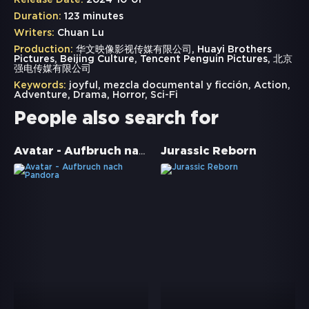
Release Date:
2024-10-01
Duration:
123 minutes
Writers:
Chuan Lu
Production:
华文映像影视传媒有限公司, Huayi Brothers
Pictures, Beijing Culture, Tencent Penguin Pictures, 北京
强电传媒有限公司
Keywords:
joyful
,
mezcla documental y ficción
,
Action
,
Adventure
,
Drama
,
Horror
,
Sci-Fi
People also search for
Avatar - Aufbruch nach Pandora
Jurassic Reborn