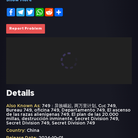
Show More
Facebook
Telegram
Twitter
WhatsApp
Reddit
Share
Report Problem
Details
Also Known As:
749：异族崛起, 两万里计划, Cục 749,
Bureau 749, oficina 749, Departamento 749, El ascenso
de las razas alienígenas 749, El plan de las 20.000
millas, destrucción inminente, Secret Division 749,
Secret Division 749, Secret Division 749
Country:
China