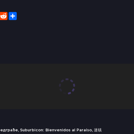
er
WhatsApp
Reddit
Share
грађе, Suburbicon: Bienvenidos al Paraíso, 迷镇