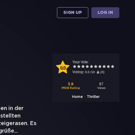
SIGN UP
LOG IN
Your Vote:
0.0
Voting:
0.0
/
10
(
0
)
97
5.8
Views
IMDB Rating
>
Home
Thriller
en in der
stellten
zeigerasen. Es
 grüße
...