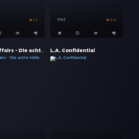
1993
7.2
6.6
Infernal Affairs - Die achte Hölle
L.A. Confidential