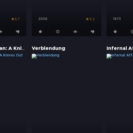
2006
1973
5.7
5.2
Wake Up Dead Man: A Knives Out Mystery
Verblendung