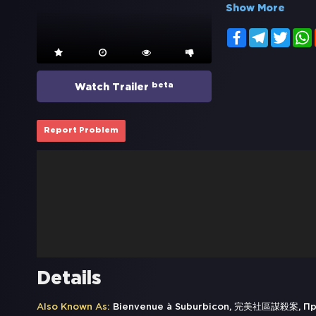
Show More
Facebook
Telegram
Twitt
beta
Watch Trailer
Report Problem
Details
Also Known As:
Bienvenue à Suburbicon, 完美社區謀殺案, Пред