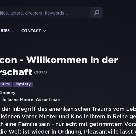
ERIES
CONTACT
con - Willkommen in der
schaft
(
2017
)
Krimi
Mystery
Clooney
,
,
Julianne Moore
Oscar Isaac
t der Inbegriff des amerikanischen Traums vom Leb
 können Vater, Mutter und Kind in ihrem in Reihe ge
h eine Familie sein – nur echt mit getrimmtem Vor
 die Welt ist wieder in Ordnung, Pleasantville lässt