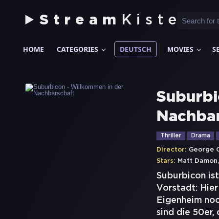
Stream
Kiste
HOME
CATEGORIES
DEUTSCH
MOVIES
S
Suburbi
Nachbar
Thriller
Drama
Director:
George 
Stars:
Matt Damon
Suburbicon is
Vorstadt: Hier
Eigenheim noc
sind die 50er,