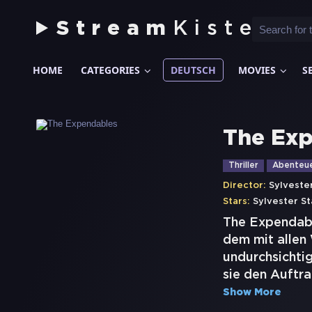
Stream
Kiste
HOME
CATEGORIES
DEUTSCH
MOVIES
S
The Exp
Thriller
Abenteu
Director:
Sylveste
Stars:
Sylvester St
The Expendabl
dem mit allen
undurchsichtig
sie den Auftra
Show More