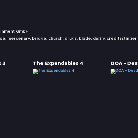
tainment GmbH
ape
,
mercenary
,
bridge
,
church
,
drugs
,
blade
,
duringcreditsstinger
 3
The Expendables 4
DOA - Dead