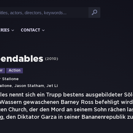
ERIES
CONTACT
endables
(
2010
)
er
Action
r Stallone
,
,
allone
Jason Statham
Jet Li
es nennt sich ein Trupp bestens ausgebildeter Söl
 Wassern gewaschenen Barney Ross befehligt wir
en Church, der den Mord an seinem Sohn rächen lass
g, den Diktator Garza in seiner Bananenrepublik zu