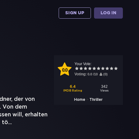
SIGN UP
LOG IN
Your Vote:
0.0
Voting:
0.0
/
10
(
0
)
342
6.4
Views
IMDB Rating
dner, der von
>
Home
Thriller
d. Von dem
en will, erhalten
 tö
...