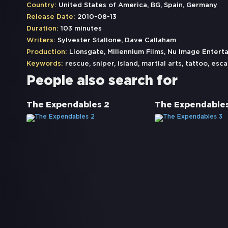
Country:
United States of America, BG, Spain, Germany
Release Date:
2010-08-13
Duration:
103 minutes
Writers:
Sylvester Stallone, Dave Callaham
Production:
Lionsgate, Millennium Films, Nu Image Enter
Keywords:
rescue
,
sniper
,
island
,
martial arts
,
tattoo
,
esc
People also search for
The Expendables 2
The Expendables