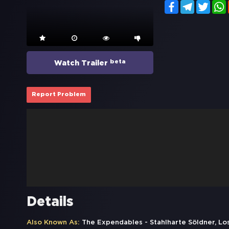
Facebook
Telegram
Twitt
beta
Watch Trailer
Report Problem
Details
Also Known As:
The Expendables - Stahlharte Söldner, Lo