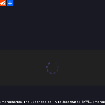
er
WhatsApp
Reddit
Share
s mercenarios, The Expendables - A feláldozhatók, 敢死队, I merce