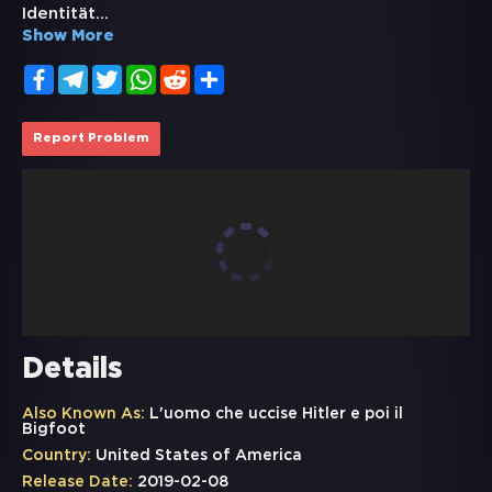
Identität
...
Show More
Facebook
Telegram
Twitter
WhatsApp
Reddit
Share
Report Problem
Details
Also Known As:
L'uomo che uccise Hitler e poi il
Bigfoot
Country:
United States of America
Release Date:
2019-02-08