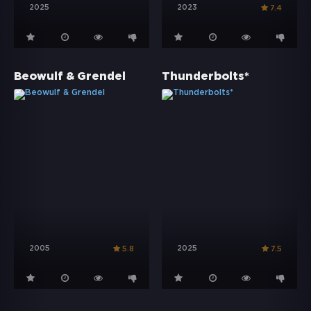
2025
2023
7.4
Beowulf & Grendel
Thunderbolts*
2005
2025
5.8
7.5