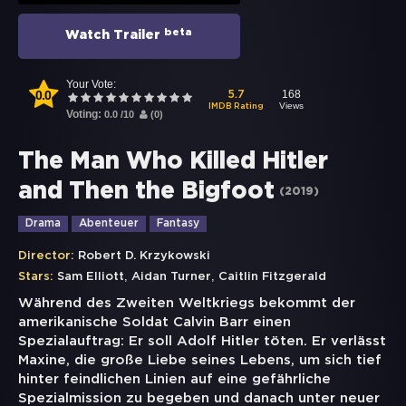
beta
Watch Trailer
Your Vote:
0.0
168
5.7
Views
IMDB Rating
Voting:
0.0
/
10
(
0
)
The Man Who Killed Hitler
and Then the Bigfoot
(
2019
)
Drama
Abenteuer
Fantasy
Director:
Robert D. Krzykowski
,
,
Stars:
Sam Elliott
Aidan Turner
Caitlin Fitzgerald
Während des Zweiten Weltkriegs bekommt der
amerikanische Soldat Calvin Barr einen
Spezialauftrag: Er soll Adolf Hitler töten. Er verlässt
Maxine, die große Liebe seines Lebens, um sich tief
hinter feindlichen Linien auf eine gefährliche
Spezialmission zu begeben und danach unter neuer