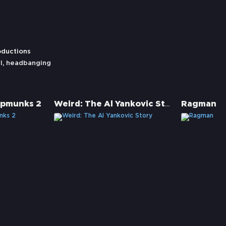
oductions
l
,
headbanging
Weird: The Al Yankovic Story
hipmunks 2
Ragman