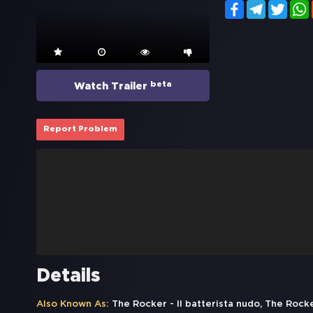
Facebook
Telegram
Twitt
beta
Watch Trailer
Report Problem
Details
Also Known As:
The Rocker - Il batterista nudo, The Rocker