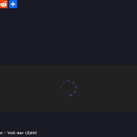
er
WhatsApp
Reddit
Share
 - Voll der (S)Hit