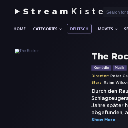
Stream
Kiste
HOME
CATEGORIES
DEUTSCH
MOVIES
S
The Roc
Komödie
Musik
Director:
Peter Ca
Stars:
Rainn Wilso
Durch den Rau
Schlagzeugers
Jahre später h
abgefunden, a
Show More