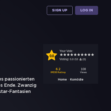
SIGN UP
LOG IN
Your Vote:
0.0
Voting:
0.0
/
10
(
0
)
108
6.2
Views
IMDB Rating
es passionierten
>
Home
Komödie
es Ende. Zwanzig
star-Fantasien