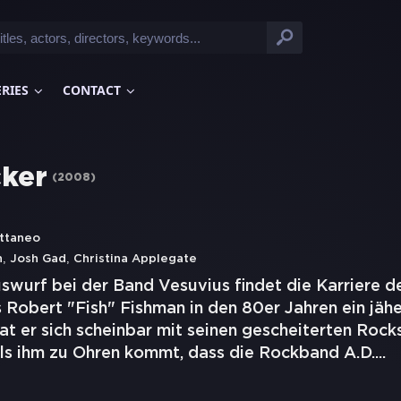
ERIES
CONTACT
ker
(
2008
)
ttaneo
,
,
n
Josh Gad
Christina Applegate
swurf bei der Band Vesuvius findet die Karriere d
 Robert "Fish" Fishman in den 80er Jahren ein jäh
at er sich scheinbar mit seinen gescheiterten Rock
ls ihm zu Ohren kommt, dass die Rockband A.D.
...