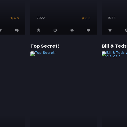
2022
1986
4.6
6.8
Top Secret!