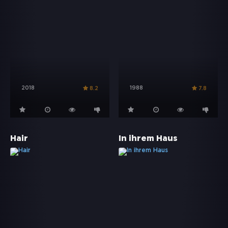
2018
1988
8.2
7.8
Hair
In ihrem Haus