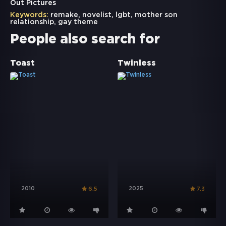
Out Pictures
Keywords:
remake
,
novelist
,
lgbt
,
mother son
relationship
,
gay theme
People also search for
Toast
Twinless
2010
2025
6.5
7.3