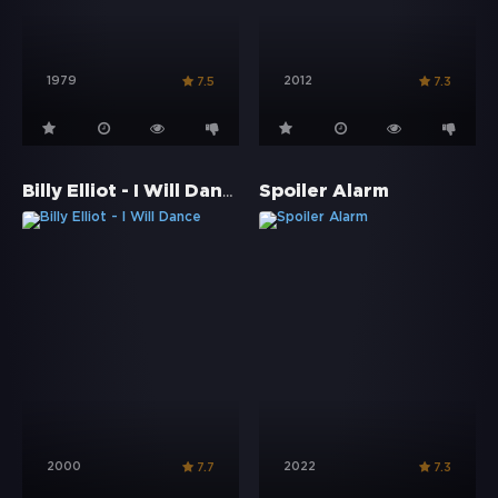
1979
2012
7.5
7.3
Billy Elliot - I Will Dance
Spoiler Alarm
2000
2022
7.7
7.3