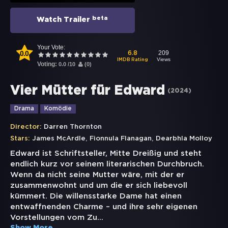
beta
Watch Trailer
Your Vote:
0.0
209
6.8
Views
IMDB Rating
Voting:
0.0
/
10
(
0
)
Vier Mütter für Edward
(
2024
)
Drama
Komödie
Director:
Darren Thornton
,
,
Stars:
James McArdle
Fionnula Flanagan
Dearbhla Molloy
Edward ist Schriftsteller, Mitte Dreißig und steht
endlich kurz vor seinem literarischen Durchbruch.
Wenn da nicht seine Mutter wäre, mit der er
zusammenwohnt und um die er sich liebevoll
kümmert. Die willensstarke Dame hat einen
entwaffnenden Charme – und ihre sehr eigenen
Vorstellungen vom Zu
...