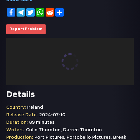
Show More
Facebook
Telegram
Twitter
WhatsApp
Reddit
Share
Report Problem
Details
Country:
Ireland
Release Date:
2024-07-10
Duration:
89 minutes
Writers:
Colin Thornton, Darren Thornton
Production:
Port Pictures, Portobello Pictures, Break