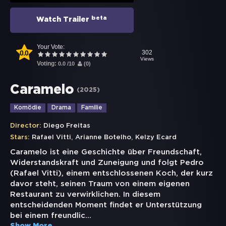
beta
Watch Trailer
Your Vote:
0.0
302
Views
Voting:
0.0
/
10
(
0
)
Caramelo
(
2025
)
Komödie
Drama
Familie
Director:
Diego Freitas
,
,
Stars:
Rafael Vitti
Arianne Botelho
Kelzy Ecard
Caramelo ist eine Geschichte über Freundschaft,
Widerstandskraft und Zuneigung und folgt Pedro
(Rafael Vitti), einem entschlossenen Koch, der kurz
davor steht, seinen Traum von einem eigenen
Restaurant zu verwirklichen. In diesem
entscheidenden Moment findet er Unterstützung
bei einem freundlic
...