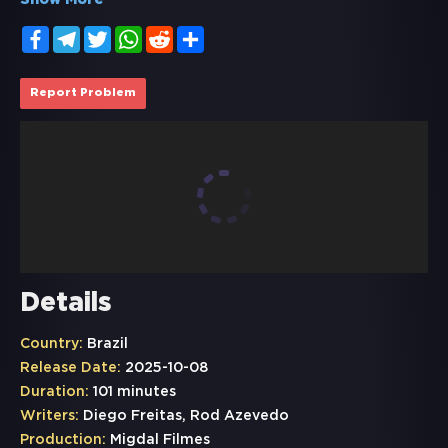
Show More
Facebook
Telegram
Twitter
WhatsApp
Reddit
Share
Report Problem
Details
Country:
Brazil
Release Date:
2025-10-08
Duration:
101 minutes
Writers:
Diego Freitas, Rod Azevedo
Production:
Migdal Filmes