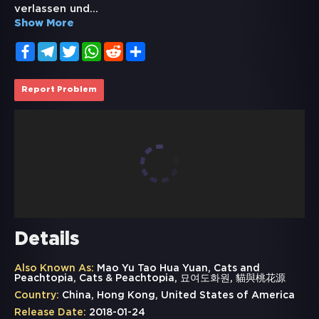
verlassen und
...
Show More
Facebook
Telegram
Twitter
WhatsApp
Reddit
Share
Report Problem
Details
Also Known As:
Mao Yu Tao Hua Yuan, Cats and
Peachtopia, Cats & Peachtopia, 묘여도화원, 貓與桃花源
Country:
China, Hong Kong, United States of America
Release Date:
2018-01-24