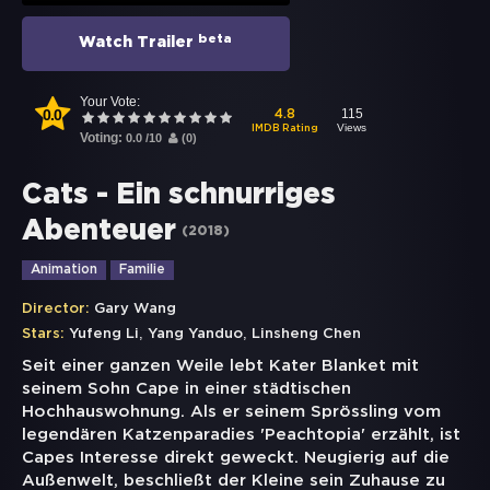
beta
Watch Trailer
Your Vote:
0.0
115
4.8
Views
IMDB Rating
Voting:
0.0
/
10
(
0
)
Cats - Ein schnurriges
Abenteuer
(
2018
)
Animation
Familie
Director:
Gary Wang
,
,
Stars:
Yufeng Li
Yang Yanduo
Linsheng Chen
Seit einer ganzen Weile lebt Kater Blanket mit
seinem Sohn Cape in einer städtischen
Hochhauswohnung. Als er seinem Sprössling vom
legendären Katzenparadies 'Peachtopia' erzählt, ist
Capes Interesse direkt geweckt. Neugierig auf die
Außenwelt, beschließt der Kleine sein Zuhause zu