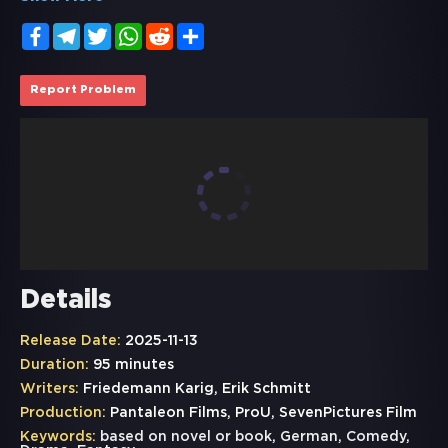
Facebook
Telegram
Twitter
WhatsApp
Reddit
Share
Report Problem
Details
Release Date:
2025-11-13
Duration:
95 minutes
Writers:
Friedemann Karig, Erik Schmitt
Production:
Pantaleon Films, ProU, SevenPictures Film
Keywords:
based on novel or book
,
German
,
Comedy
,