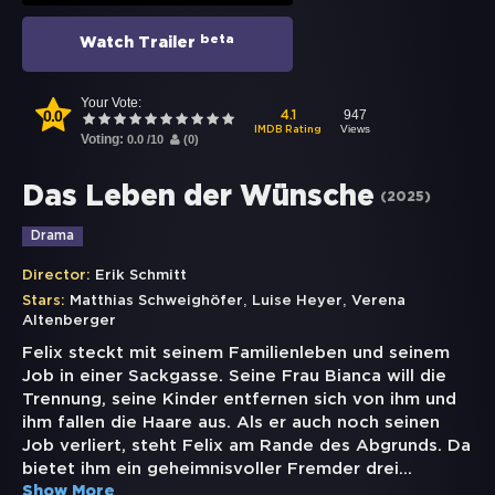
beta
Watch Trailer
Your Vote:
0.0
947
4.1
Views
IMDB Rating
Voting:
0.0
/
10
(
0
)
Das Leben der Wünsche
(
2025
)
Drama
Director:
Erik Schmitt
,
,
Stars:
Matthias Schweighöfer
Luise Heyer
Verena
Altenberger
Felix steckt mit seinem Familienleben und seinem
Job in einer Sackgasse. Seine Frau Bianca will die
Trennung, seine Kinder entfernen sich von ihm und
ihm fallen die Haare aus. Als er auch noch seinen
Job verliert, steht Felix am Rande des Abgrunds. Da
bietet ihm ein geheimnisvoller Fremder drei
...
Show More