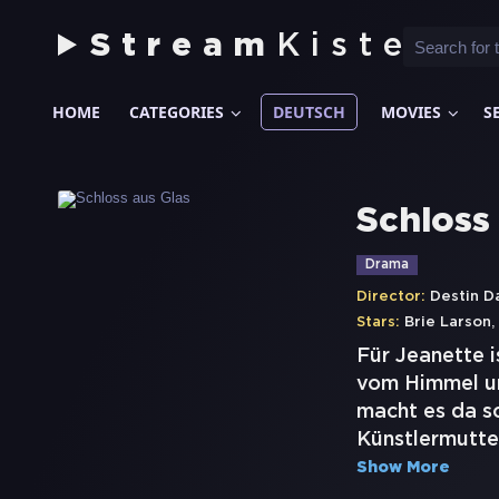
Stream
Kiste
HOME
CATEGORIES
DEUTSCH
MOVIES
S
Schloss
Drama
Director:
Destin D
Stars:
Brie Larson
Für Jeanette i
vom Himmel un
macht es da sc
Künstlermutte
Show More