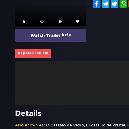
Facebook
Telegram
Twitt
beta
Watch Trailer
Report Problem
Details
Also Known As:
O Castelo de Vidro, El castillo de crista