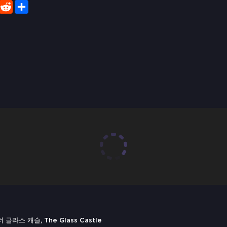
er
WhatsApp
Reddit
Share
l, 더 글라스 캐슬, The Glass Castle