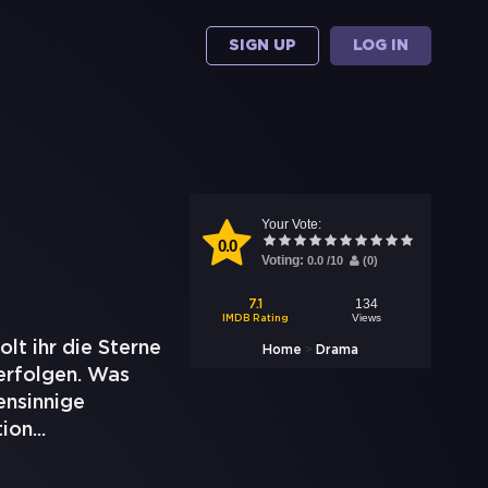
SIGN UP
LOG IN
Your Vote:
0.0
Voting:
0.0
/
10
(
0
)
134
7.1
Views
IMDB Rating
lt ihr die Sterne
>
Home
Drama
erfolgen. Was
ensinnige
tion
...