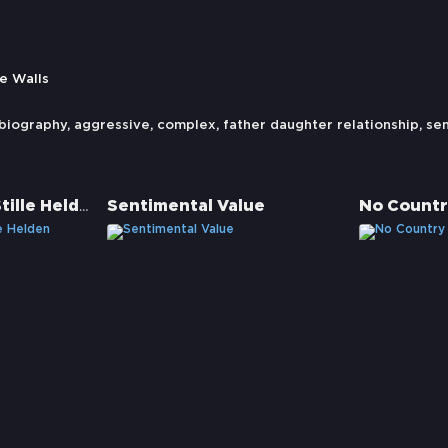
e Walls
biography
,
aggressive
,
complex
,
father daughter relationship
,
se
Short Term 12 - Stille Helden
Sentimental Value
No Countr